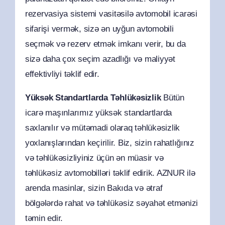
rezervasiya sistemi vasitəsilə avtomobil icarəsi
sifarişi vermək, sizə ən uyğun avtomobili
seçmək və rezerv etmək imkanı verir, bu da
sizə daha çox seçim azadlığı və maliyyət
effektivliyi təklif edir.
Yüksək Standartlarda Təhlükəsizlik
Bütün
icarə maşınlarımız yüksək standartlarda
saxlanılır və mütəmadi olaraq təhlükəsizlik
yoxlanışlarından keçirilir. Biz, sizin rahatlığınız
və təhlükəsizliyiniz üçün ən müasir və
təhlükəsiz avtomobilləri təklif edirik. AZNUR ilə
arenda masinlar, sizin Bakıda və ətraf
bölgələrdə rahat və təhlükəsiz səyahət etmənizi
təmin edir.