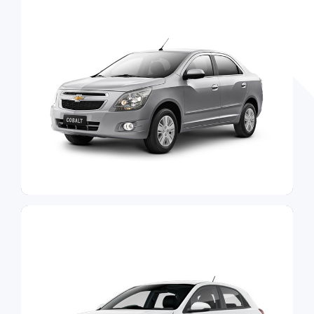
Chevrolet Cobalt
Chevrolet Cobalt qiymətləri
46 AZN
2-3 gün:
40 AZN
4-7 gün:
33 AZN
8-15 gün:
30 AZN
16-30 gün:
26 AZN
31-365 gün:
Kia Rio
Kia Rio qiymətləri
45 AZN
2-3 gün: