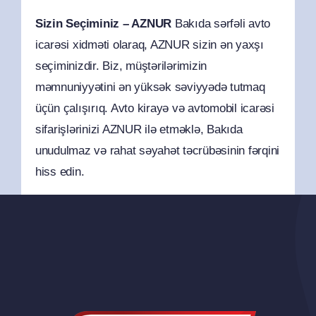
Sizin Seçiminiz – AZNUR
Bakıda sərfəli avto
icarəsi xidməti olaraq, AZNUR sizin ən yaxşı
seçiminizdir. Biz, müştərilərimizin
məmnuniyyətini ən yüksək səviyyədə tutmaq
üçün çalışırıq. Avto kirayə və avtomobil icarəsi
sifarişlərinizi AZNUR ilə etməklə, Bakıda
unudulmaz və rahat səyahət təcrübəsinin fərqini
hiss edin.