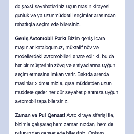
də şəxsi səyahətləriniz üçün masin kirayesi
gunluk və ya uzunmüddətli seçimlər arasından
rahatlıqla seçim edə bilərsiniz.
Geniş Avtomobil Parkı
Bizim geniş icarə
maşınlar kataloqumuz, müxtəlif növ və
modellərdəki avtomobilləri əhatə edir ki, bu da
hər bir müştərinin zövq və ehtiyaclarına uyğun
seçim etməsinə imkan verir. Bakıda arenda
masinlar xidmətimizlə, qısa müddətdən uzun
müddətə qədər hər cür səyahət planınıza uyğun
avtomobil tapa bilərsiniz.
Zaman və Pul Qənaəti
Avto kirayə sifarişi ilə,
bizimlə çalışaraq həm zamanınızdan, həm də
pulunuzdan qənaət edə bilərsiniz. Onlayn