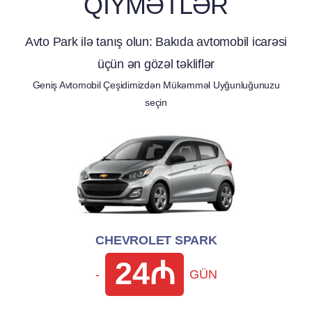
QİYMƏTLƏR
Avto Park ilə tanış olun: Bakıda avtomobil icarəsi
üçün ən gözəl təkliflər
Geniş Avtomobil Çeşidimizdən Mükəmməl Uyğunluğunuzu
seçin
CHEVROLET SPARK
24₼
-
GÜN