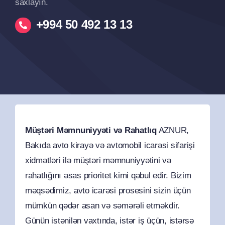
saxlayın.
+994 50 492 13 13
Müştəri Məmnuniyyəti və Rahatlıq
AZNUR,
Bakıda avto kirayə və avtomobil icarəsi sifarişi
xidmətləri ilə müştəri məmnuniyyətini və
rahatlığını əsas prioritet kimi qəbul edir. Bizim
məqsədimiz, avto icarəsi prosesini sizin üçün
mümkün qədər asan və səmərəli etməkdir.
Günün istənilən vaxtında, istər iş üçün, istərsə