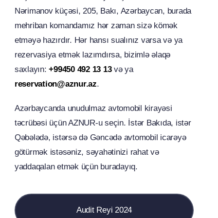
Nərimanov küçəsi, 205, Bakı, Azərbaycan, burada
mehriban komandamız hər zaman sizə kömək
etməyə hazırdır. Hər hansı sualınız varsa və ya
rezervasiya etmək lazımdırsa, bizimlə əlaqə
saxlayın:
+99450 492 13 13
və ya
reservation@aznur.az
.
Azərbaycanda unudulmaz avtomobil kirayəsi
təcrübəsi üçün AZNUR-u seçin. İstər Bakıda, istər
Qəbələdə, istərsə də Gəncədə avtomobil icarəyə
götürmək istəsəniz, səyahətinizi rahat və
yaddaqalan etmək üçün buradayıq.
Audit Reyi 2024