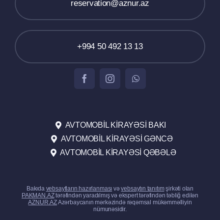
reservation@aznur.az
+994 50 492 13 13
AVTOMOBIL KIRAYƏSI BAKI
AVTOMOBIL KIRAYƏSI GƏNCƏ
AVTOMOBIL KIRAYƏSI QƏBƏLƏ
Bakıda
vebsaytların hazırlanması
və
vebsaytın tanıtım
şirkəti olan
PAKMAN.AZ
tərəfindən yaradılmış və ekspert tərəfindən təbliğ edilən
AZNUR.AZ
Azərbaycanın mərkəzində rəqəmsal mükəmməlliyin
nümunəsidir.