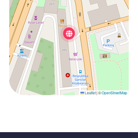
Leaflet
|
©
OpenStreetMap