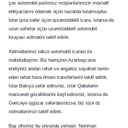
çox avtomobil parkımız müştərilərimizin müxtəlif
ehtiyaclarını ödəmək üçün nəzərdə tutulmuşdur.
İstər qısa səfər üçün qısamüddətli icarə, istərsə də
uzun səfərlər üçün uzunmüddətli avtomobil
kirayəsi xidmətini təklif edirik.
Xidmətlərimiz təkcə avtomobil icarəsi ilə
məhdudlaşmır. Biz həmçinin Azərbaycana
endiyiniz andan rahat və əngəlsiz səyahəti təmin
edən rahat hava limanı transferlərini təklif edirik.
İstər Bakıya səfər edirsiniz, istər Qəbələnin
mənzərəli gözəlliklərini kəşf edirsiniz, istərsə də
Gəncəyə işgüzar səfərdəsinizsə, biz sizə öz
xidmətlərimizi təklif edirik.
Baş ofisimiz bu ünvanda yerləşir: Nəriman