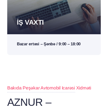
IŞ VAXTI
Bazar ertəsi – Şənbə / 9:00 – 18:00
Bakıda Peşəkar Avtomobil Icarəsi Xidməti
AZNUR –