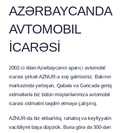
AZƏRBAYCANDA
AVTOMOBIL
İCARƏSİ
2002-ci ildən Azərbaycanın aparıcı avtomobil
icarəsi şirkəti AZNUR-a xoş gəlmisiniz. Bakının
mərkəzində yerləşən, Qəbələ və Gəncədə geniş
xidmətlərlə biz bütün müştərilərimizə avtomobil
icarəsi xidmətini təqdim etməyə çalışırıq.
AZNUR-da biz etibarlılıq, rahatlıq və keyfiyyətin
vacibliyini başa düşürük. Buna görə də 300-dən