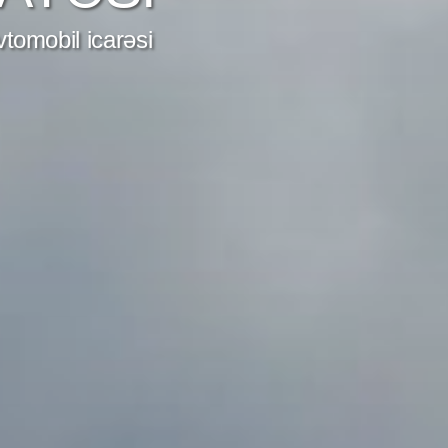
tomobil icarəsi