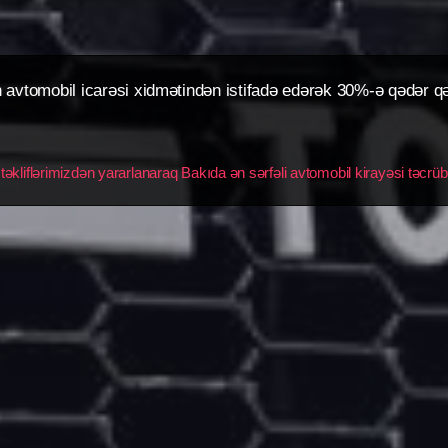
avtomobil icarəsi xidmətindən istifadə edərək 30%-ə qədər q
əkliflərimizdən yararlanaraq Bakıda ən sərfəli avtomobil kirayəsi təcrüb