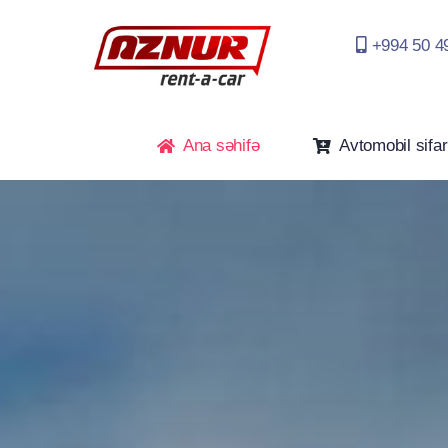
Skip
to
+994 50 4
content
Ana səhifə
Avtomobil sifar