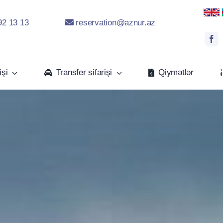
92 13 13
reservation@aznur.az
işi
Transfer sifarişi
Qiymətlər