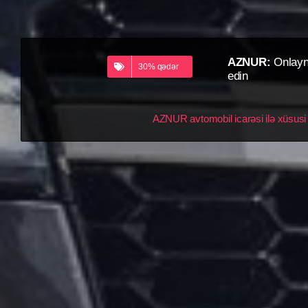
AZNUR:
Onlayn 
30% qədər
edin
AZNUR avtomobil icarəsi ilə xüsusi t