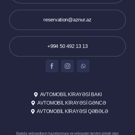
reservation@aznur.az
+994 50 492 13 13
AVTOMOBIL KIRAYƏSI BAKI
AVTOMOBIL KIRAYƏSI GƏNCƏ
AVTOMOBIL KIRAYƏSI QƏBƏLƏ
Bakıda
vebsaytların hazırlanması
və
vebsaytın tanıtım
şirkəti olan