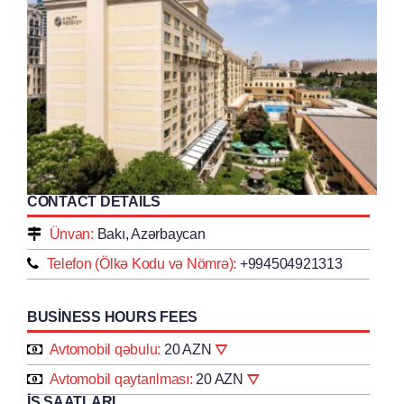
CONTACT DETAILS
Ünvan:
Bakı, Azərbaycan
Telefon (Ölkə Kodu və Nömrə):
+994504921313
BUSINESS HOURS FEES
Avtomobil qəbulu:
20 AZN
Avtomobil qaytarılması:
20 AZN
İŞ SAATLARI