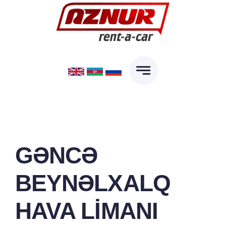
Skip
to
content
GƏNCƏ
BEYNƏLXALQ
HAVA LIMANI