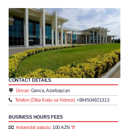
CONTACT DETAILS
Ünvan:
Gəncə, Azərbaycan
Telefon (Ölkə Kodu və Nömrə):
+994504921313
BUSINESS HOURS FEES
Avtomobil qəbulu:
100 AZN