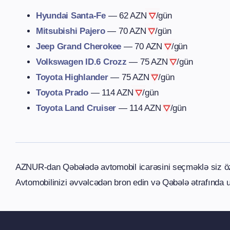
Hyundai Santa-Fe
—
62 AZN
/gün
Mitsubishi Pajero
—
70 AZN
/gün
Jeep Grand Cherokee
—
70 AZN
/gün
Volkswagen ID.6 Crozz
—
75 AZN
/gün
Toyota Highlander
—
75 AZN
/gün
Toyota Prado
—
114 AZN
/gün
Toyota Land Cruiser
—
114 AZN
/gün
AZNUR-dan Qəbələdə avtomobil icarəsini seçməklə siz özü
Avtomobilinizi əvvəlcədən bron edin və Qəbələ ətrafında