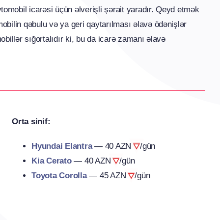
omobil icarəsi üçün əlverişli şərait yaradır. Qeyd etmək
obilin qəbulu və ya geri qaytarılması əlavə ödənişlər
obillər sığortalıdır ki, bu da icarə zamanı əlavə
Orta sinif:
Hyundai Elantra
—
40 AZN
/gün
Kia Cerato
—
40 AZN
/gün
Toyota Corolla
—
45 AZN
/gün