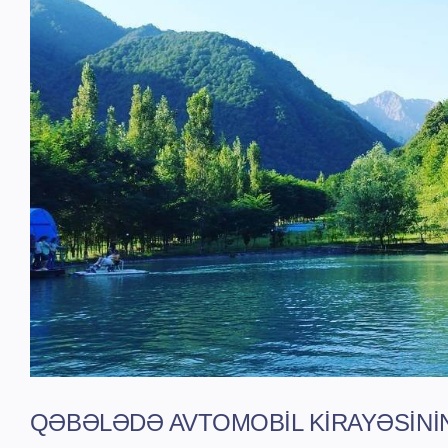
QƏBƏLƏDƏ AVTOMOBIL KIRAYƏSINI