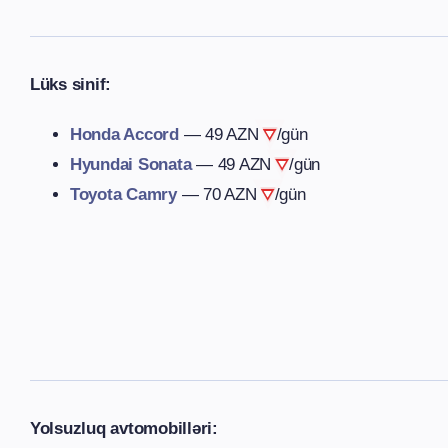
Lüks sinif:
Honda Accord
—
49 AZN
/gün
Hyundai Sonata
—
49 AZN
/gün
Toyota Camry
—
70 AZN
/gün
Yolsuzluq avtomobilləri: