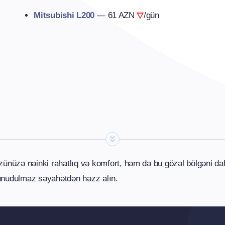
Mitsubishi L200
—
61 AZN
/gün
nüzə nəinki rahatlıq və komfort, həm də bu gözəl bölgəni da
 unudulmaz səyahətdən həzz alın.