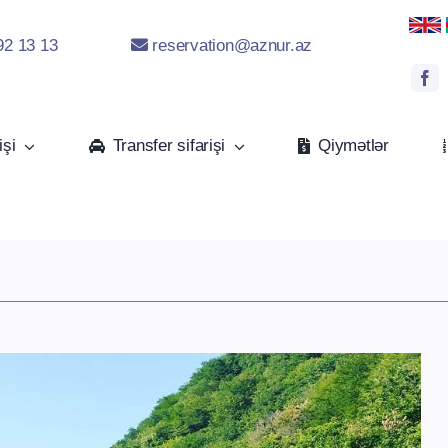
92 13 13
reservation@aznur.az
işi
Transfer sifarişi
Qiymətlər