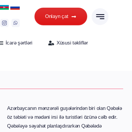
Onlayn çat
İcarə şərtləri
Xüsusi təkliflər
Azərbaycanın mənzərəli guşələrindən biri olan Qəbələ
öz təbiəti və mədəni irsi ilə turistləri özünə cəlb edir.
Qəbələyə səyahət planlaşdırarkən Qəbələdə