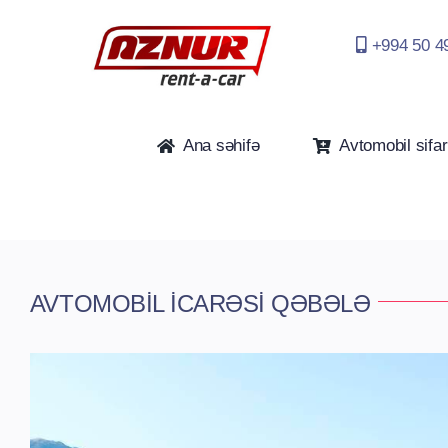
Skip
to
+994 50 4
content
Ana səhifə
Avtomobil sifar
AVTOMOBİL İCARƏSİ QƏBƏLƏ