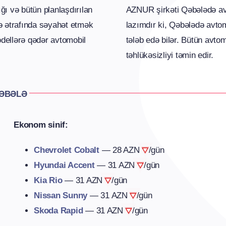
ı və bütün planlaşdırılan
AZNUR şirkəti Qəbələdə avt
ə ətrafında səyahət etmək
lazımdır ki, Qəbələdə avtom
dellərə qədər avtomobil
tələb edə bilər. Bütün avtom
təhlükəsizliyi təmin edir.
QƏBƏLƏ
Ekonom sinif:
Chevrolet Cobalt
—
28 AZN
/gün
Hyundai Accent
—
31 AZN
/gün
Kia Rio
—
31 AZN
/gün
Nissan Sunny
—
31 AZN
/gün
Skoda Rapid
—
31 AZN
/gün