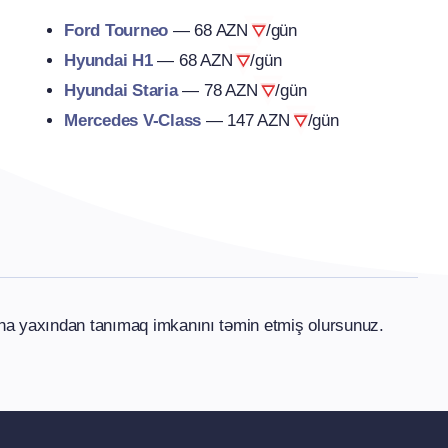
Ford Tourneo
—
68 AZN
/gün
Hyundai H1
—
68 AZN
/gün
Hyundai Staria
—
78 AZN
/gün
Mercedes V-Class
—
147 AZN
/gün
ha yaxından tanımaq imkanını təmin etmiş olursunuz.