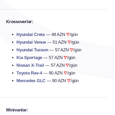
Krossoverlər:
Hyundai Creta
—
48 AZN
/gün
Hyundai Venue
—
51 AZN
/gün
Hyundai Tucson
—
57 AZN
/gün
Kia Sportage
—
57 AZN
/gün
Nissan X-Trail
—
57 AZN
/gün
Toyota Rav-4
—
90 AZN
/gün
Mercedes GLC
—
90 AZN
/gün
Minivanlar: