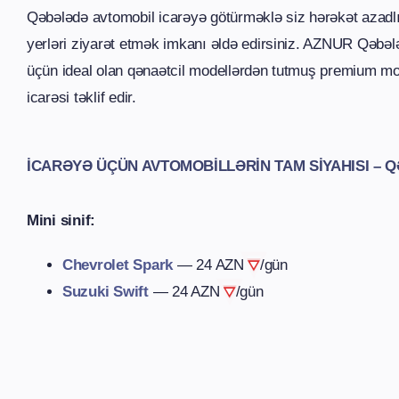
Qəbələdə avtomobil icarəyə götürməklə siz hərəkət azadlığ
yerləri ziyarət etmək imkanı əldə edirsiniz. AZNUR Qəbəl
üçün ideal olan qənaətcil modellərdən tutmuş premium mo
icarəsi təklif edir.
İCARƏYƏ ÜÇÜN AVTOMOBILLƏRIN TAM SIYAHISI – 
Mini sinif:
Chevrolet Spark
—
24 AZN
/gün
Suzuki Swift
—
24 AZN
/gün