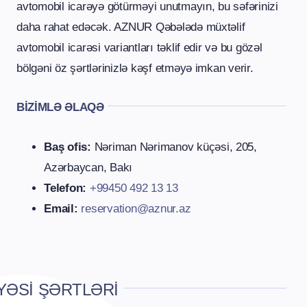
avtomobil icarəyə götürməyi unutmayın, bu səfərinizi
daha rahat edəcək. AZNUR Qəbələdə müxtəlif
avtomobil icarəsi variantları təklif edir və bu gözəl
bölgəni öz şərtlərinizlə kəşf etməyə imkan verir.
BIZIMLƏ ƏLAQƏ
Baş ofis:
Nəriman Nərimanov küçəsi, 205,
Azərbaycan, Bakı
Telefon:
+99450 492 13 13
Email:
reservation@aznur.az
YƏSI ŞƏRTLƏRI