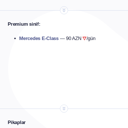
Premium sinif:
Mercedes E-Class
—
90 AZN
/gün
Pikaplar